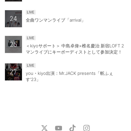
LIVE
24
全曲ワンマンライブ「arrival」
LIVE
25
＜kiyoサポート＞ 中島卓偉×椎名慶治 新宿LOFT 2
マンライブにキーボーディストとして参加決定！
LIVE
27
you・kiyo出演：Mr.JACK presents「斬ふぇ
す'23」