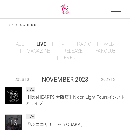
TOP
SCHEDULE
ALL
LIVE
TV
RADIO
WEB
MAGAZINE
RELEASE
FANCLUB
EVENT
NOVEMBER 2023
202310
202312
LIVE
12
【littleHEARTS.大阪店】Nicori Light Toursインスト
アライブ
LIVE
13
『VSニコリ！！～in OSAKA』