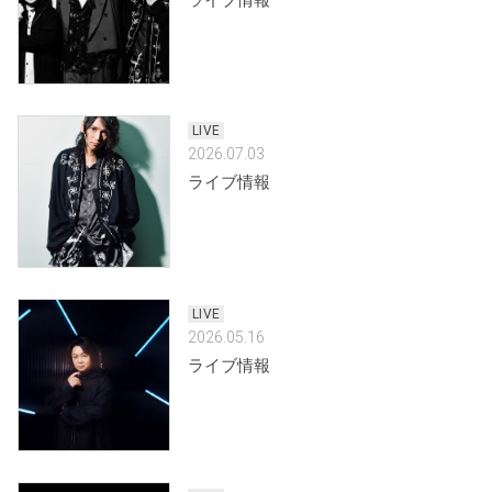
LIVE
2026.07.03
ライブ情報
LIVE
2026.05.16
ライブ情報