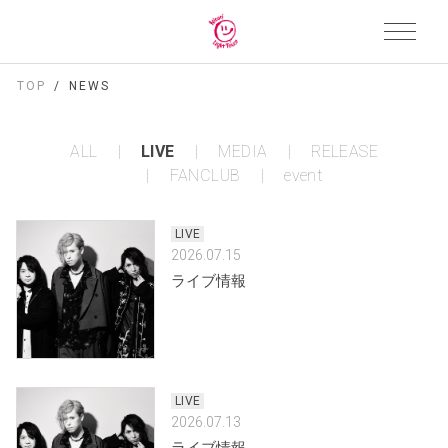
TOP
NEWS
ALL
LIVE
MEDIA
RELEASE
FANCLUB
event
LIVE
2026.07.15
ライブ情報
LIVE
2026.07.13
ライブ情報