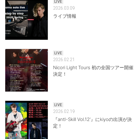
LIVE
2026.03.09
ライブ情報
LIVE
2026.02.21
Nicori Light Tours 初の全国ツアー開催
決定！
LIVE
2026.02.19
『antI-Skill Vol.12'』にkiyoの出演が決
定！