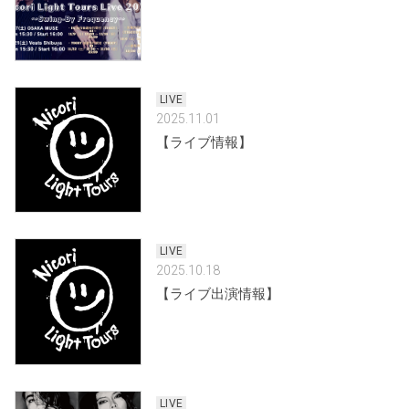
LIVE
2025.11.01
【ライブ情報】
LIVE
2025.10.18
【ライブ出演情報】
LIVE