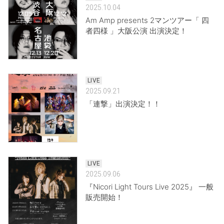
2025.10.04
Am Amp presents 2マンツアー「 四
者四様 」大阪公演 出演決定！
LIVE
2025.09.21
「連撃」出演決定！！
LIVE
2025.09.06
『Nicori Light Tours Live 2025』 一般
販売開始！