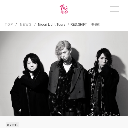
TOP
NEWS
Nicori Light Tours 「 RED:SHIFT 」発売記念インスト
event