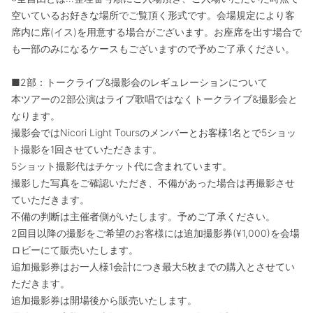
空いているお好きな場所でご覧頂く形式です。会場規定により客
席内に席(イス)を用意する場合がございます。お座席を出す場合で
も一部のみになるケースもございますので予めご了承ください。
■2部：トークライブ&撮影会のレギュレーションについて
本ツアーの2部公演はライブ歌唱ではなくトークライブ&撮影会と
なります。
撮影会ではNicori Light Toursのメンバーとお客様1名とで5ショッ
ト撮影を1回させていただきます。
5ショット撮影代はチケット代に含まれています。
撮影した写真をご確認いただき、不備があった場合は再撮影させ
ていただきます。
不備の判断は主催者側がいたします。予めご了承ください。
2回目以降の撮影をご希望のお客様には追加撮影券(¥1,000)を会場
ロビーにて販売いたします。
追加撮影券はお一人様1会計につき最大5枚までの購入とさせてい
ただきます。
追加撮影券は開場後から販売いたします。